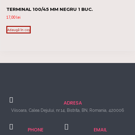
TERMINAL 100/45 MM NEGRU 1 BUC.
17,00
lei
Adaugă în coș
ADRESA
Viisoara, Calea Dejului, nr.14, Bistrita, BN, Romania, 420006
PHONE
EMAIL