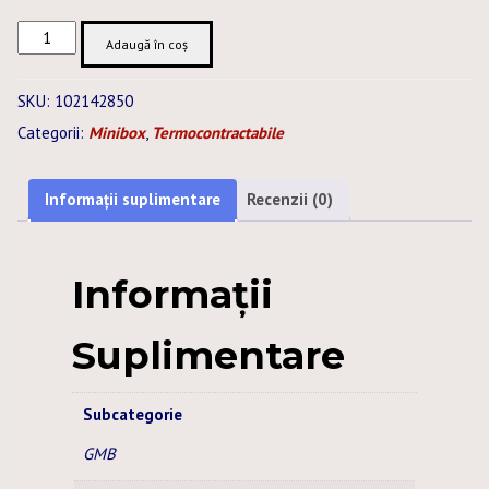
Cantitate
Adaugă în coș
TUB
TERMOCONTRACTABIL
SKU:
102142850
4,8
Categorii:
Minibox
,
Termocontractabile
/
2,4
MM
Informații suplimentare
Recenzii (0)
PORTOCALIU
MINIBOX
-
Informații
10M
Suplimentare
Subcategorie
GMB