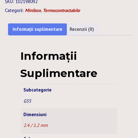
SKU:
102198092
2,4
Categorii:
Minibox
,
Termocontractabile
/
1,2
MM
Informații suplimentare
Recenzii (0)
NEGRU
MINIBOX
-
Informații
10M
Suplimentare
Subcategorie
G55
Dimensiuni
2.4 / 1.2 mm