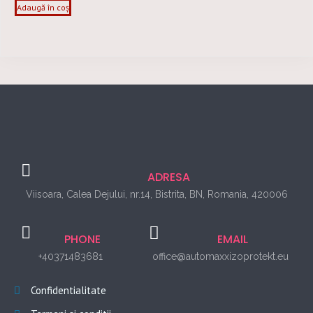
Adaugă în coș
ADRESA
Viisoara, Calea Dejului, nr.14, Bistrita, BN, Romania, 420006
PHONE
EMAIL
+40371483681
office@automaxxizoprotekt.eu
Confidentialitate