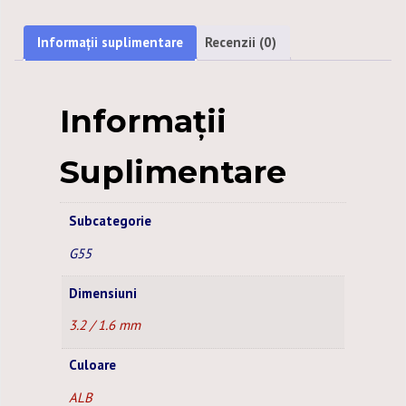
1,6
MM
Informații suplimentare
Recenzii (0)
ALB
MINIBOX
-
Informații
10M
Suplimentare
Subcategorie
G55
Dimensiuni
3.2 / 1.6 mm
Culoare
ALB