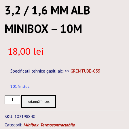
3,2 / 1,6 MM ALB
MINIBOX – 10M
18,00
lei
Specificatii tehnice gasiti aici >>
GREMTUBE-G55
101 în stoc
Cantitate
Adaugă în coș
TUB
TERMOCONTRACTABIL
SKU:
102198840
3,2
Categorii:
Minibox
,
Termocontractabile
/