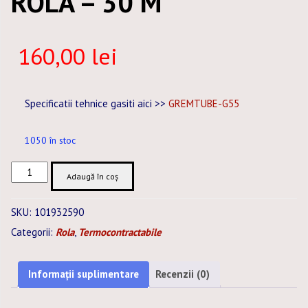
ROLA – 30 M
160,00
lei
Specificatii tehnice gasiti aici >>
GREMTUBE-G55
1050 în stoc
Cantitate
Adaugă în coș
TUB
TERMOCONTRACTABIL
SKU:
101932590
25,4
Categorii:
Rola
,
Termocontractabile
/12,7
MM
GALBEN
Informații suplimentare
Recenzii (0)
ROLA
-