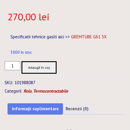
270,00
lei
Specificatii tehnice gasiti aici >>
GREMTUBE G61 3X
3000 în stoc
Cantitate
Adaugă în coș
TUB
TERMOCONTRACTABIL
SKU:
101988087
9
Categorii:
Rola
,
Termocontractabile
/
3
MM
Informații suplimentare
Recenzii (0)
NEGRU
ROLA
–