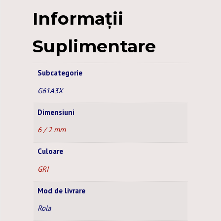
GRI
Informații
ROLA
–
Suplimentare
75
M
Subcategorie
G61A3X
Dimensiuni
6 / 2 mm
Culoare
GRI
Mod de livrare
Rola