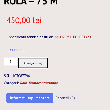
ROLA – 75 M
450,00
lei
Specificatii tehnice gasiti aici >>
GREMTUBE-G61A3X
900 în stoc
Cantitate
Adaugă în coș
TUB
TERMOCONTRACTABIL
SKU:
103087796
CU
Categorii:
Rola
,
Termocontractabile
ADEZIV
6
/
Informații suplimentare
Recenzii (0)
2
MM