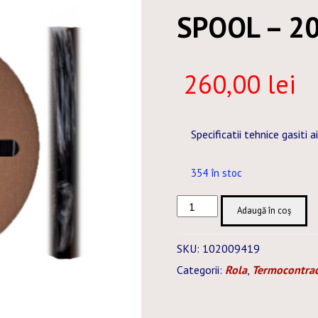
SPOOL – 2
260,00
lei
Specificatii tehnice gasiti a
354 în stoc
Cantitate
Adaugă în coș
G61A3X-
024,0MM
SKU:
102009419
BLACK
Categorii:
Rola
,
Termocontrac
-
SPOOL
-