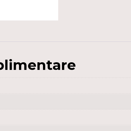
20M
plimentare