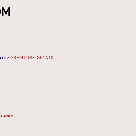
0M
ici >>
GREMTUBE-G61A3X
tabile