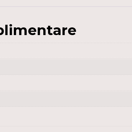
50PCS/BAG
plimentare