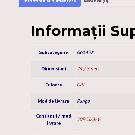
Informații suplimentare
Recenzii (0)
Informații Su
Subcategorie
G61A3X
Dimensiuni
24 / 8 mm
Culoare
GRI
Mod de livrare
Punga
Cantitatii / mod
50PCS/BAG
livrare