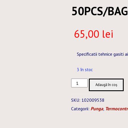
50PCS/BAG
65,00
lei
Specificatii tehnice gasiti a
3 în stoc
Cantitate
Adaugă în coș
G61A3X-
024,0MM
SKU:
102009538
GREY
Categorii:
Punga
,
Termocontr
-
BAG
-