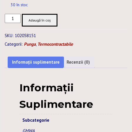
30 în stoc
Cantitate
Adaugă în coș
GMWA-
016,0MM
SKU:
102058151
BLACK
Categorii:
Punga
,
Termocontractabile
-
PIECE
1m
Informații suplimentare
Recenzii (0)
-
3PCS/BAG
Informații
Suplimentare
Subcategorie
GMWA