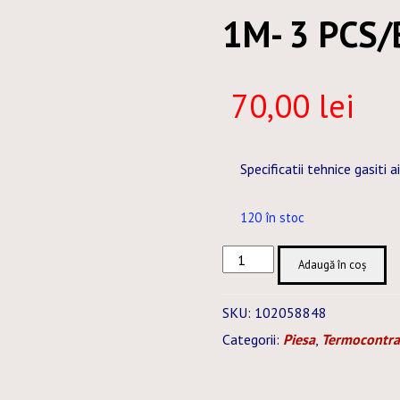
1M- 3 PCS
70,00
lei
Specificatii tehnice gasiti a
120 în stoc
Cantitate
Adaugă în coș
GMWA-
040,0MM
SKU:
102058848
BLACK
Categorii:
Piesa
,
Termocontra
–
PIECE
1M-