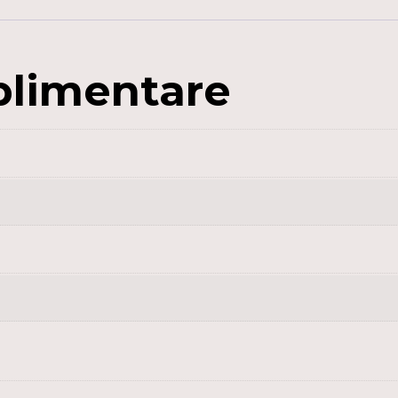
3
PCS/BAG
plimentare